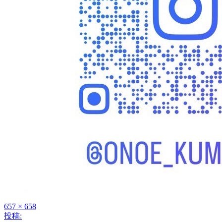
フ
657 × 658
投稿:
投
ル