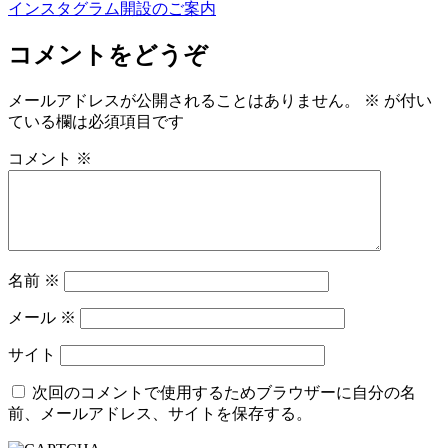
インスタグラム開設のご案内
サ
稿
イ
コメントをどうぞ
ズ
ナ
ビ
メールアドレスが公開されることはありません。
※
が付い
ゲ
ている欄は必須項目です
ー
コメント
※
シ
ョ
ン
名前
※
メール
※
サイト
次回のコメントで使用するためブラウザーに自分の名
前、メールアドレス、サイトを保存する。